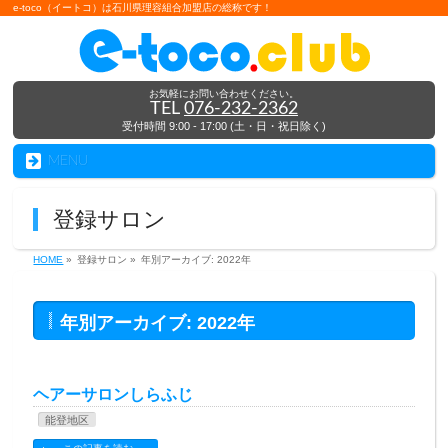
e-toco（イートコ）は石川県理容組合加盟店の総称です！
お気軽にお問い合わせください。
TEL
076-232-2362
受付時間 9:00 - 17:00 (土・日・祝日除く)
MENU
登録サロン
HOME
»
登録サロン »
年別アーカイブ: 2022年
年別アーカイブ: 2022年
ヘアーサロンしらふじ
能登地区