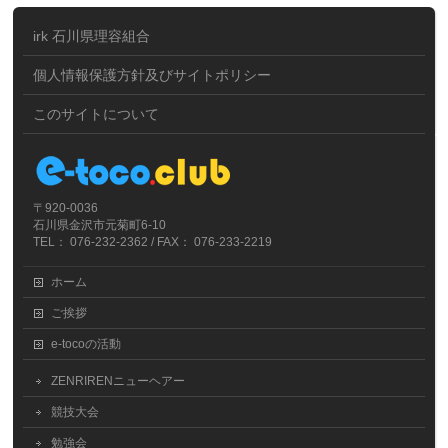
irk 石川県理容組合
個人情報保護方針及びサイトポリシー
このサイトについて
〒920-0036
石川県金沢市元菊町6-10
TEL： 076-232-2362 / FAX： 076-233-2219
ホーム
ご挨拶
e-tocoの活動
ZENRIRENニューヘアー
競技大会
勉強会