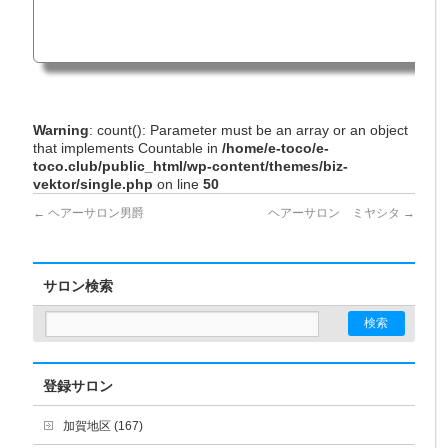
Warning
: count(): Parameter must be an array or an object
that implements Countable in
/home/e-toco/e-
toco.club/public_html/wp-content/themes/biz-
vektor/single.php
on line
50
←
ヘアーサロン男爵
ヘアーサロン ミヤシタ
→
サロン検索
登録サロン
加賀地区 (167)