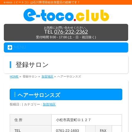
e-toco（イートコ）は石川県理容組合加盟店の総称です！
お気軽にお問い合わせください。
TEL
076-232-2362
受付時間 9:00 - 17:00 (土・日・祝日除く)
MENU
登録サロン
HOME
»
登録サロン »
加賀地区
»
ヘアーサロンスズ
ヘアーサロンスズ
投稿日 : | カテゴリー :
加賀地区
住 所
小松市高堂町ロ１２７
TEL
0761-22-1693
FAX