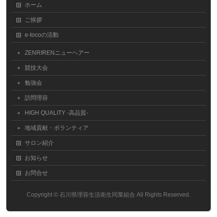
ホーム
ご挨拶
e-tocoの活動
ZENRIRENニューヘアー
競技大会
勉強会
訪問理容
HIGH QUALITY -高品質-
地域貢献・ボランティア
サロン紹介
お知らせ
お問合せ
Copyright ©
石川県理容生活衛生同業組合
All Rights Reserved.