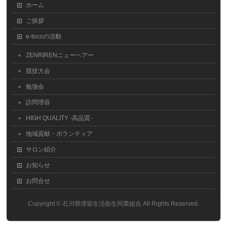
ホーム
ご挨拶
e-tocoの活動
ZENRIRENニューヘアー
競技大会
勉強会
訪問理容
HIGH QUALITY -高品質-
地域貢献・ボランティア
サロン紹介
お知らせ
お問合せ
Copyright ©
石川県理容生活衛生同業組合
All Rights Reserved.