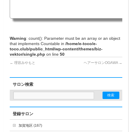
Warning
: count(): Parameter must be an array or an object
that implements Countable in
/home/e-toco/e-
toco.club/public_html/wp-content/themes/biz-
vektor/single.php
on line
50
←
理容みやもと
ヘアーサロンOGAWA
→
サロン検索
登録サロン
加賀地区 (167)