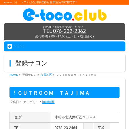
e-toco（イートコ）は石川県理容組合加盟店の総称です！
お気軽にお問い合わせください。
TEL
076-232-2362
受付時間 9:00 - 17:00 (土・日・祝日除く)
MENU
登録サロン
HOME
»
登録サロン »
加賀地区
»
ＣＵＴＲＯＯＭ ＴＡＪＩＭＡ
ＣＵＴＲＯＯＭ ＴＡＪＩＭＡ
投稿日 : | カテゴリー :
加賀地区
住 所
小松市北浅井町乙２０－４
TEL
0761-23-2464
FAX