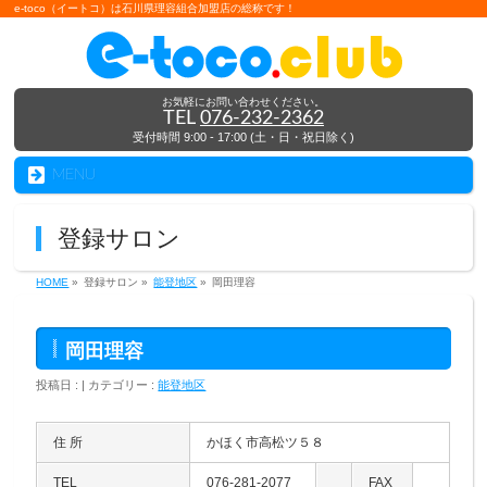
e-toco（イートコ）は石川県理容組合加盟店の総称です！
お気軽にお問い合わせください。
TEL
076-232-2362
受付時間 9:00 - 17:00 (土・日・祝日除く)
MENU
登録サロン
HOME
»
登録サロン »
能登地区
»
岡田理容
岡田理容
投稿日 : | カテゴリー :
能登地区
住 所
かほく市高松ツ５８
TEL
076-281-2077
FAX