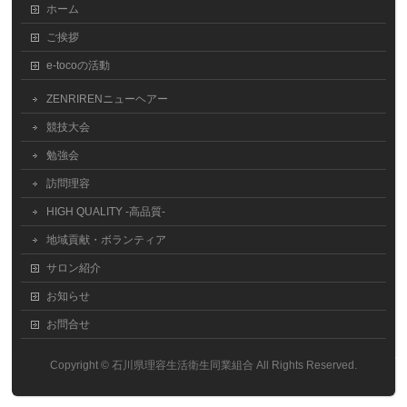
ホーム
ご挨拶
e-tocoの活動
ZENRIRENニューヘアー
競技大会
勉強会
訪問理容
HIGH QUALITY -高品質-
地域貢献・ボランティア
サロン紹介
お知らせ
お問合せ
Copyright ©
石川県理容生活衛生同業組合
All Rights Reserved.