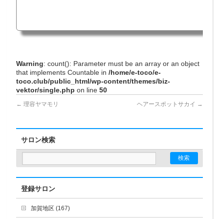
Warning
: count(): Parameter must be an array or an object
that implements Countable in
/home/e-toco/e-
toco.club/public_html/wp-content/themes/biz-
vektor/single.php
on line
50
←
理容ヤマモリ
ヘアースポットサカイ
→
サロン検索
登録サロン
加賀地区 (167)