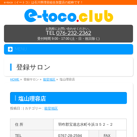
e-toco（イートコ）は石川県理容組合加盟店の総称です！
お気軽にお問い合わせください。
TEL
076-232-2362
受付時間 9:00 - 17:00 (土・日・祝日除く)
MENU
登録サロン
HOME
»
登録サロン »
能登地区
»
塩山理容店
塩山理容店
投稿日 : | カテゴリー :
能登地区
住 所
羽咋郡宝達志水町今浜ヨ５２－２
TEL
0767-28-2594
FAX