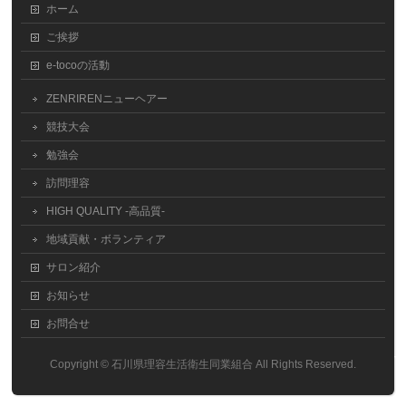
ホーム
ご挨拶
e-tocoの活動
ZENRIRENニューヘアー
競技大会
勉強会
訪問理容
HIGH QUALITY -高品質-
地域貢献・ボランティア
サロン紹介
お知らせ
お問合せ
Copyright ©
石川県理容生活衛生同業組合
All Rights Reserved.