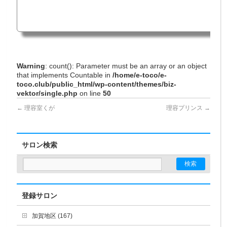
Warning
: count(): Parameter must be an array or an object
that implements Countable in
/home/e-toco/e-
toco.club/public_html/wp-content/themes/biz-
vektor/single.php
on line
50
←
理容室くが
理容プリンス
→
サロン検索
登録サロン
加賀地区 (167)